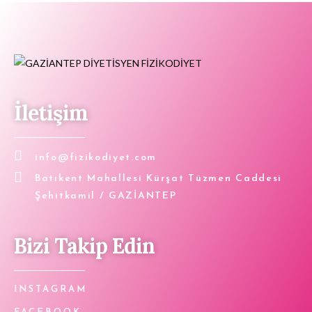
İletişim
info@fizikodiyet.com
Batıkent Mahallesi Kürşat Tüzmen Caddesi
Şehitkamil / GAZİANTEP
Bizi Takip Edin
INSTAGRAM